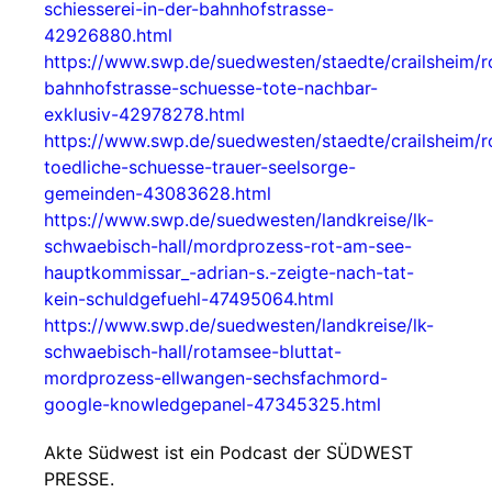
schiesserei-in-der-bahnhofstrasse-
42926880.html
https://www.swp.de/suedwesten/staedte/crailsheim/
bahnhofstrasse-schuesse-tote-nachbar-
exklusiv-42978278.html
https://www.swp.de/suedwesten/staedte/crailsheim/
toedliche-schuesse-trauer-seelsorge-
gemeinden-43083628.html
https://www.swp.de/suedwesten/landkreise/lk-
schwaebisch-hall/mordprozess-rot-am-see-
hauptkommissar_-adrian-s.-zeigte-nach-tat-
kein-schuldgefuehl-47495064.html
https://www.swp.de/suedwesten/landkreise/lk-
schwaebisch-hall/rotamsee-bluttat-
mordprozess-ellwangen-sechsfachmord-
google-knowledgepanel-47345325.html
Akte Südwest ist ein Podcast der SÜDWEST
PRESSE.