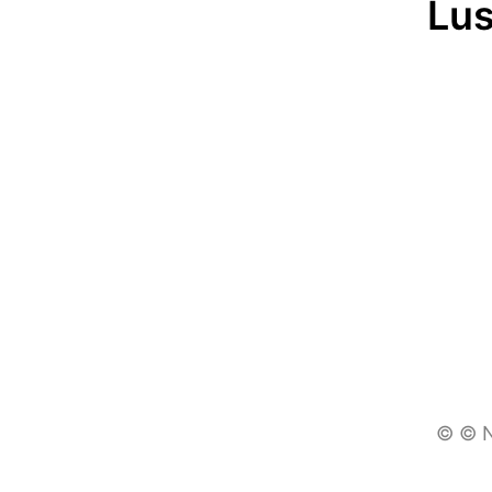
Lus
© © N