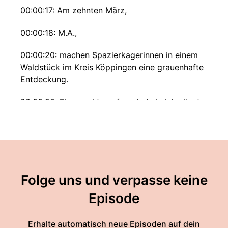
00:00:17: Am zehnten März,
00:00:18: M.A.,
00:00:20: machen Spazierkagerinnen in einem
Waldstück im Kreis Köppingen eine grauenhafte
Entdeckung.
00:00:25: Eine nackte gefesselnde Leiche liegt
dem Gestrüpp unter Bäumen – seit Wochen
schon!
00:00:30: Für die Polizei besteht kein Zweifel —
die einertreißigjährige Renate Borst wurde
ermordet.
Folge uns und verpasse keine
00:00:35: Doch alle Spuren zum Täter verlaufen
Episode
im Sande.
Erhalte automatisch neue Episoden auf dein