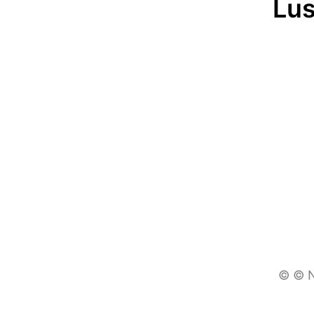
Lus
© © N